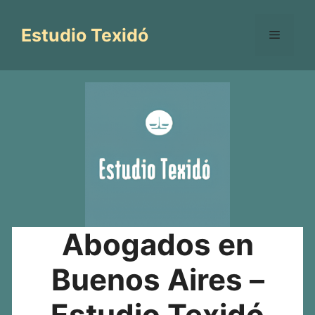
Saltar
al
Estudio Texidó
Menú
contenido
Abogados en
Buenos Aires –
Estudio Texidó