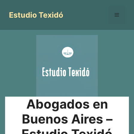
Saltar
al
Estudio Texidó
Menú
contenido
Abogados en
Buenos Aires –
Estudio Texidó