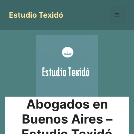
Saltar
al
Estudio Texidó
Menú
contenido
Abogados en
Buenos Aires –
Estudio Texidó