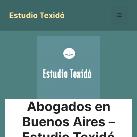
Saltar
al
Estudio Texidó
Menú
contenido
Abogados en
Buenos Aires –
Estudio Texidó