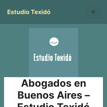
Saltar
al
Estudio Texidó
Menú
contenido
Abogados en
Buenos Aires –
Estudio Texidó