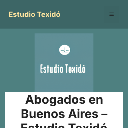
Saltar
al
Estudio Texidó
Menú
contenido
Abogados en
Buenos Aires –
Estudio Texidó