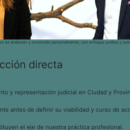
so es analizado y conducido personalmente, con enfoque jurídico y estr
cción directa
o y representación judicial en Ciudad y Provin
e antes de definir su viabilidad y curso de acc
tituyen el eje de nuestra práctica profesional.