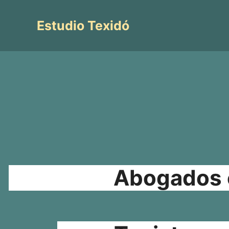
Saltar
al
Estudio Texidó
contenido
Abogados e