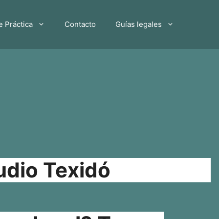
e Práctica
Contacto
Guías legales
udio Texidó