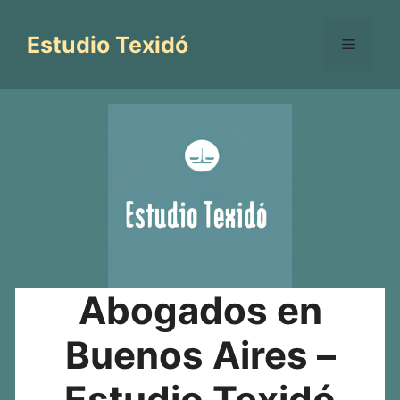
Saltar
al
Estudio Texidó
Menú
contenido
Abogados en
Buenos Aires –
Estudio Texidó