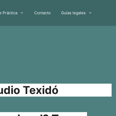
e Práctica
Contacto
Guías legales
udio Texidó