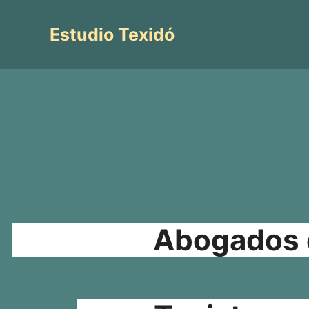
Saltar
al
Estudio Texidó
contenido
Abogados e