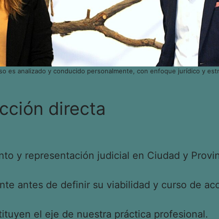
so es analizado y conducido personalmente, con enfoque jurídico y estr
cción directa
o y representación judicial en Ciudad y Provin
e antes de definir su viabilidad y curso de acc
tituyen el eje de nuestra práctica profesional.