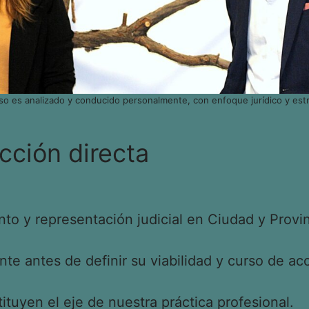
so es analizado y conducido personalmente, con enfoque jurídico y estr
cción directa
o y representación judicial en Ciudad y Provin
e antes de definir su viabilidad y curso de acc
tituyen el eje de nuestra práctica profesional.