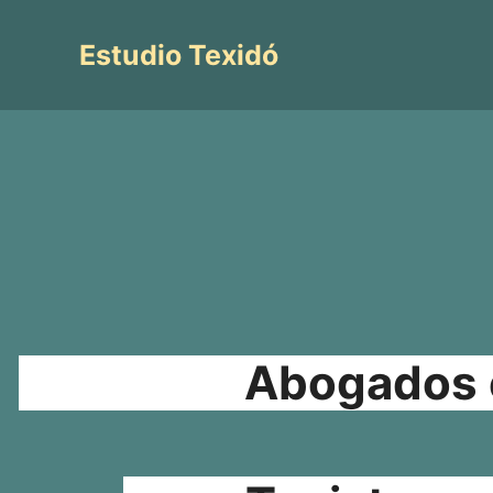
Saltar
al
Estudio Texidó
contenido
Abogados e