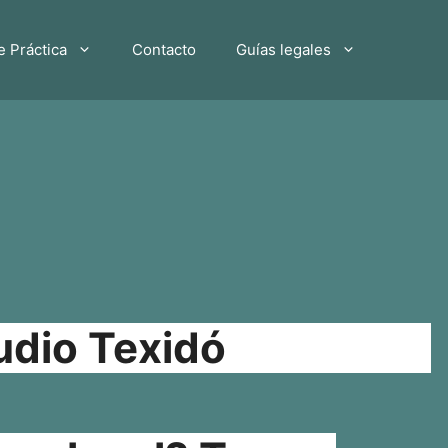
e Práctica
Contacto
Guías legales
udio Texidó