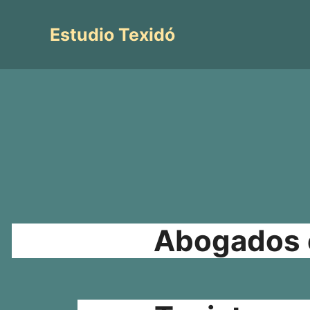
Saltar
al
Estudio Texidó
contenido
Abogados e