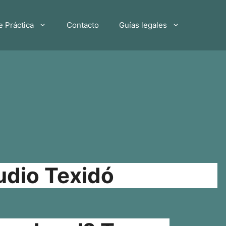
e Práctica
Contacto
Guías legales
udio Texidó