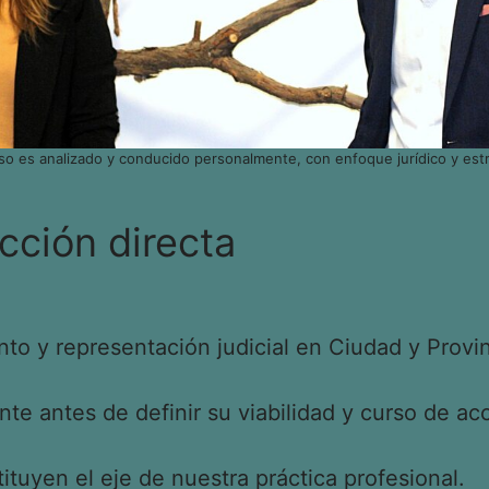
so es analizado y conducido personalmente, con enfoque jurídico y estr
cción directa
o y representación judicial en Ciudad y Provin
e antes de definir su viabilidad y curso de acc
tituyen el eje de nuestra práctica profesional.