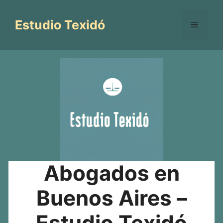
Saltar
al
Estudio Texidó
Menú
contenido
Abogados en
Buenos Aires –
Estudio Texidó