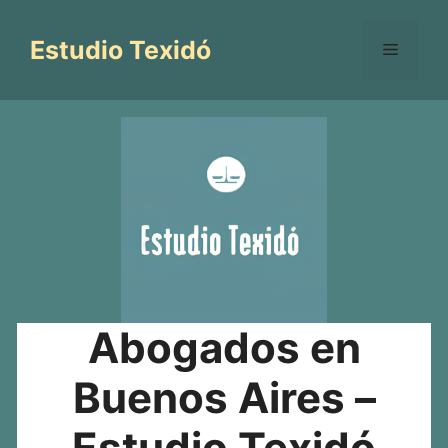
Saltar
al
Estudio Texidó
Menú
contenido
Abogados en
Buenos Aires –
Estudio Texidó