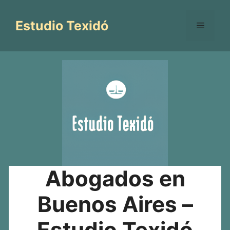
Saltar
al
Estudio Texidó
Menú
contenido
Abogados en
Buenos Aires –
Estudio Texidó