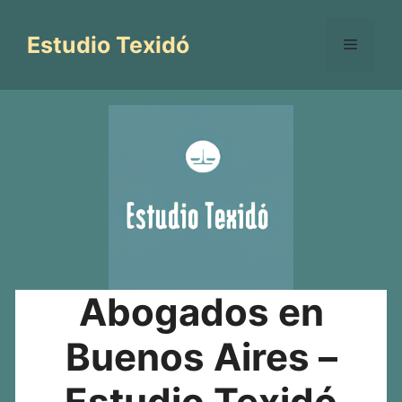
Saltar
al
Estudio Texidó
Menú
contenido
Abogados en
Buenos Aires –
Estudio Texidó