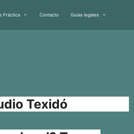
e Práctica
Contacto
Guías legales
udio Texidó