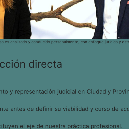
so es analizado y conducido personalmente, con enfoque jurídico y estr
cción directa
o y representación judicial en Ciudad y Provin
e antes de definir su viabilidad y curso de acc
tituyen el eje de nuestra práctica profesional.