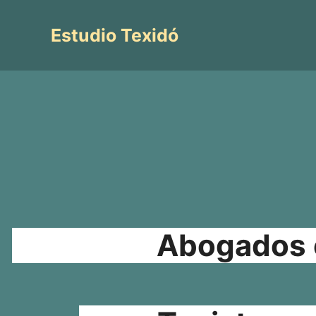
Saltar
al
Estudio Texidó
contenido
Abogados e