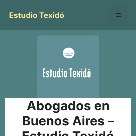
Saltar
al
Estudio Texidó
Menú
contenido
Abogados en
Buenos Aires –
Estudio Texidó