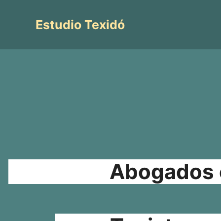
Saltar
al
Estudio Texidó
contenido
Abogados e