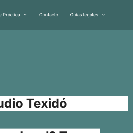
e Práctica
Contacto
Guías legales
udio Texidó