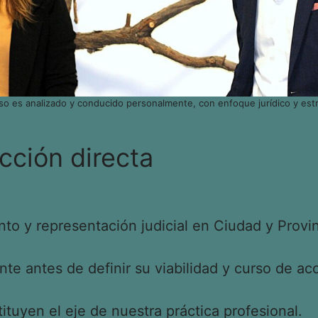
so es analizado y conducido personalmente, con enfoque jurídico y estr
cción directa
o y representación judicial en Ciudad y Provin
e antes de definir su viabilidad y curso de acc
tituyen el eje de nuestra práctica profesional.