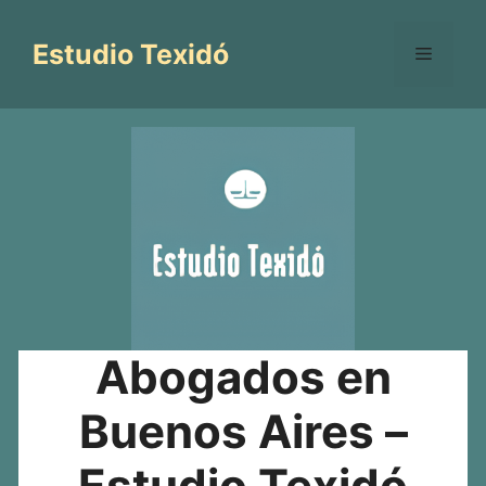
Saltar
al
Estudio Texidó
Menú
contenido
Abogados en
Buenos Aires –
Estudio Texidó