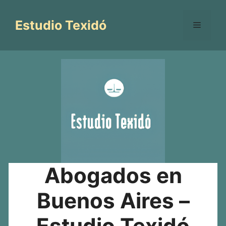
Saltar
al
Estudio Texidó
Menú
contenido
Abogados en
Buenos Aires –
Estudio Texidó