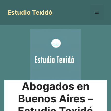
Saltar
al
Estudio Texidó
Menú
contenido
Abogados en
Buenos Aires –
Estudio Texidó